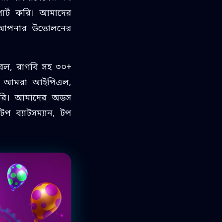
পোর্ট করি। আমাদের
ে আপনার উত্তোলনের
টবল, রাগবি সহ ৩০+
ন্য আমরা আইপিএল,
র করি। আমাদের অডস
প ব্যাটসম্যান, টপ