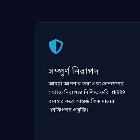
সম্পূর্ণ নিরাপদ
আমরা আপনার তথ্য এবং লেনদেনের
সর্বোচ্চ নিরাপত্তা নিশ্চিত করি। tk999
ব্যবহার করে আন্তর্জাতিক মানের
এনক্রিপশন প্রযুক্তি।