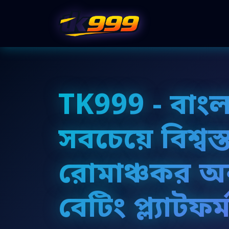
TK999 - বাং
সবচেয়ে বিশ্বস
রোমাঞ্চকর 
বেটিং প্ল্যাটফর্