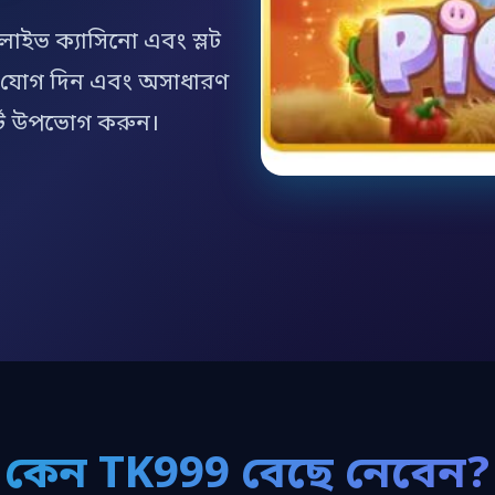
লাইভ ক্যাসিনো এবং স্লট
এ যোগ দিন এবং অসাধারণ
র্ট উপভোগ করুন।
কেন TK999 বেছে নেবেন?