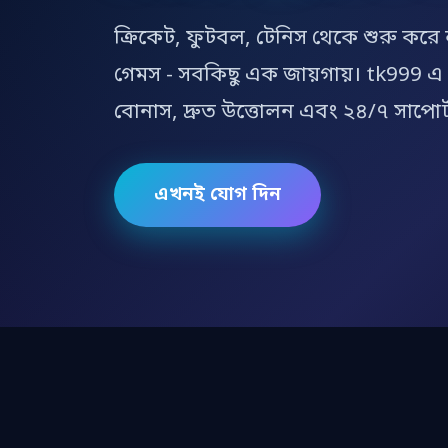
ক্রিকেট, ফুটবল, টেনিস থেকে শুরু করে 
গেমস - সবকিছু এক জায়গায়। tk999 
বোনাস, দ্রুত উত্তোলন এবং ২৪/৭ সাপো
এখনই যোগ দিন