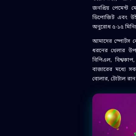
জনপ্রিয় পেমেন্ট
ডিপোজিট এবং উইথড
অনুরোধ ৫-১৫ মিনিটে
আমাদের স্পোর্টস 
ধরনের খেলার উপর
বিপিএল, বিশ্বকাপ
বাজারের মধ্যে সব
বোলার, টোটাল রান 