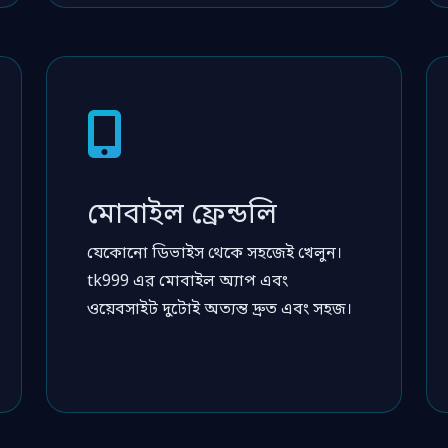
মোবাইল ফ্রেন্ডলি
যেকোনো ডিভাইস থেকে সহজেই খেলুন।
tk999 এর মোবাইল অ্যাপ এবং
ওয়েবসাইট দুটোই অত্যন্ত দ্রুত এবং সহজ।