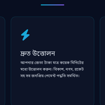
দ্রুত উত্তোলন
আপনার জেতা টাকা মাত্র কয়েক মিনিটের
মধ্যে উত্তোলন করুন। বিকাশ, নগদ, রকেট
সহ সব জনপ্রিয় পেমেন্ট পদ্ধতি সমর্থিত।