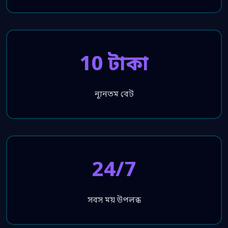
10 টাকা
ন্যূনতম বেট
24/7
সবস ময় উপলব্ধ