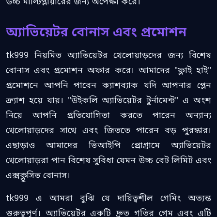
উচ্চ মাল্টিপ্লায়ারের জন্য অপেক্ষা করে।
অ্যাভিয়েটর বোনাস এবং প্রমোশন
tk999 নিয়মিত অ্যাভিয়েটর খেলোয়াড়দের জন্য বিশেষ
বোনাস এবং প্রমোশন অফার করে। আমাদের "ফ্লাই হাই"
প্রমোশনে আপনি পাবেন ক্যাশব্যাক যদি আপনার প্লেন
ক্র্যাশ হয়ে যায়। "উইকলি অ্যাভিয়েটর টুর্নামেন্ট" এ অংশ
নিয়ে আপনি প্রতিযোগিতা করতে পারেন অন্যান্য
খেলোয়াড়দের সাথে এবং জিততে পারেন বড় পুরস্কার।
এছাড়াও আমাদের ভিআইপি প্রোগ্রামে অ্যাভিয়েটর
খেলোয়াড়রা পান বিশেষ সুবিধা যেমন উচ্চ বেট লিমিট এবং
এক্সক্লুসিভ বোনাস।
tk999 এ আমরা বুঝি যে দায়িত্বশীল গেমিং অত্যন্ত
গুরুত্বপূর্ণ। অ্যাভিয়েটর একটি দ্রুত গতির গেম এবং এটি