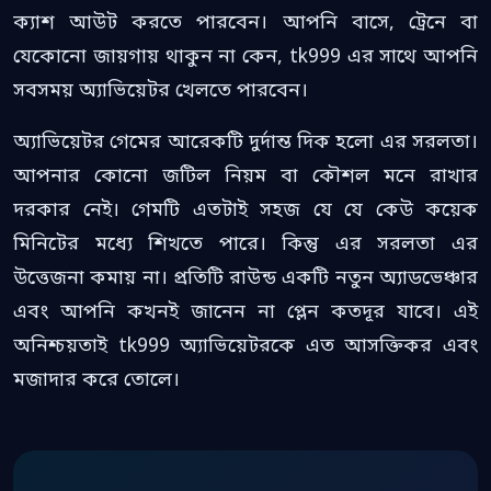
ক্যাশ আউট করতে পারবেন। আপনি বাসে, ট্রেনে বা
যেকোনো জায়গায় থাকুন না কেন, tk999 এর সাথে আপনি
সবসময় অ্যাভিয়েটর খেলতে পারবেন।
অ্যাভিয়েটর গেমের আরেকটি দুর্দান্ত দিক হলো এর সরলতা।
আপনার কোনো জটিল নিয়ম বা কৌশল মনে রাখার
দরকার নেই। গেমটি এতটাই সহজ যে যে কেউ কয়েক
মিনিটের মধ্যে শিখতে পারে। কিন্তু এর সরলতা এর
উত্তেজনা কমায় না। প্রতিটি রাউন্ড একটি নতুন অ্যাডভেঞ্চার
এবং আপনি কখনই জানেন না প্লেন কতদূর যাবে। এই
অনিশ্চয়তাই tk999 অ্যাভিয়েটরকে এত আসক্তিকর এবং
মজাদার করে তোলে।